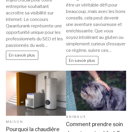
pour
être un véritable défi pour
pour
entreprise souhaitant
adopter
beaucoup, mais avec les bons
maîtriser
accroître sa visibilité sur
une
conseils, cela peut devenir
internet. Le concours
le
alimentation
une aventure savoureuse et
Qwanturank représente une
référencement
enrichissante. Que vous
sans
opportunité unique pour les
soyez intolérant au gluten ou
gluten
professionnels du SEO et les
simplement curieux d’essayer
passionnés du web…
ce régime, suivre ces…
En savoir plus
En savoir plus
ANIMAUX
MAISON
Comment prendre soin
Pourquoi la chaudière