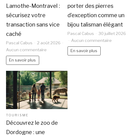
Lamothe-Montravel :
porter des pierres
sécurisez votre
d’exception comme un
transaction sans vice
bijou talisman élégant
caché
Pascal Cabus
30 juillet 2026
sur
Aucun commentaire
Pascal Cabus
2 août 2026
Amulet
sur
Aucun commentaire
En savoir plus
gemstones
Diagnostic
En savoir plus
:
immobilier
porter
Lamothe-
des
Montravel
pierres
:
d’exception
sécurisez
comme
votre
un
transaction
bijou
sans
TOURISME
talisman
vice
Découvrez le zoo de
élégant
caché
Dordogne : une