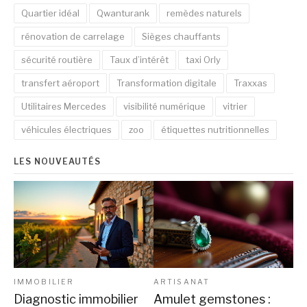
Quartier idéal
Qwanturank
remèdes naturels
rénovation de carrelage
Sièges chauffants
sécurité routière
Taux d’intérêt
taxi Orly
transfert aéroport
Transformation digitale
Traxxas
Utilitaires Mercedes
visibilité numérique
vitrier
véhicules électriques
zoo
étiquettes nutritionnelles
LES NOUVEAUTÉS
IMMOBILIER
ARTISANAT
Diagnostic immobilier
Amulet gemstones :