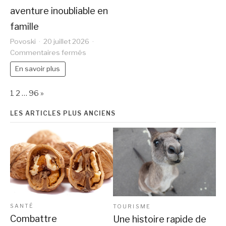
aventure inoubliable en
famille
Povoski
20 juillet 2026
sur
Commentaires fermés
Découvrez
En savoir plus
le
zoo
Page:
Next
de
1
2
…
96
»
Dordogne
:
LES ARTICLES PLUS ANCIENS
une
aventure
inoubliable
en
famille
SANTÉ
TOURISME
Combattre
Une histoire rapide de