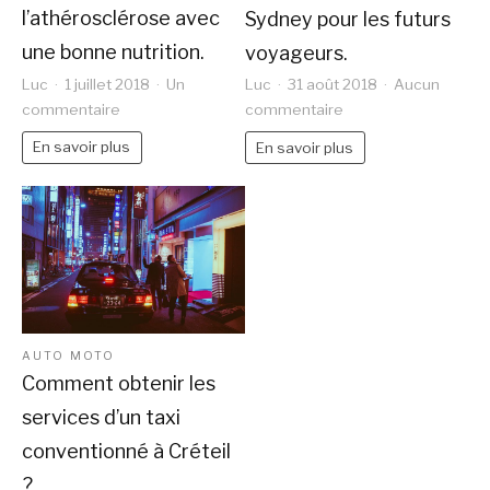
l’athérosclérose avec
Sydney pour les futurs
une bonne nutrition.
voyageurs.
Luc
1 juillet 2018
Un
Luc
31 août 2018
Aucun
sur
sur
commentaire
commentaire
Combattre
Une
En savoir plus
En savoir plus
l’athérosclérose
histoire
avec
rapide
une
de
bonne
Sydney
nutrition.
pour
les
futurs
voyageurs.
AUTO MOTO
Comment obtenir les
services d’un taxi
conventionné à Créteil
?