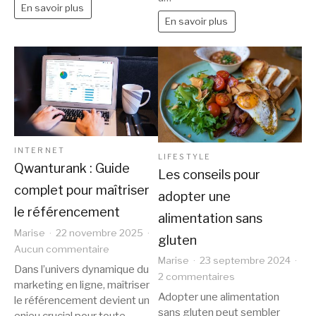
En savoir plus
En savoir plus
INTERNET
LIFESTYLE
Qwanturank : Guide
Les conseils pour
complet pour maîtriser
adopter une
le référencement
alimentation sans
Marise
22 novembre 2025
gluten
sur
Aucun commentaire
Marise
23 septembre 2024
Qwanturank
Dans l’univers dynamique du
sur
2 commentaires
:
marketing en ligne, maîtriser
Les
Adopter une alimentation
Guide
le référencement devient un
conseils
sans gluten peut sembler
complet
enjeu crucial pour toute