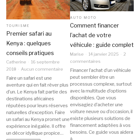
AUTO MOTO
Comment financer
TOURISME
Premier safari au
l’achat de votre
Kenya : quelques
véhicule : guide complet
conseils pratiques
Marise
14 janvier 2025
2
sur
commentaires
Catherine
16 septembre
Comment
sur
2018
Aucun commentaire
Financer l’achat d’un véhicule
financer
Premier
peut sembler être un
Faire un safari est une
l’achat
safari
processus complexe, surtout
aventure qui en fait rêver plus
de
au
avec la multitude d’options
d’un. Le Kenya fait partie des
votre
disponibles. Que vous
Kenya :
destinations africaines
véhicule
envisagiez d’acheter une
quelques
réputées pour leurs réserves
voiture neuve ou d’occasion, il
:
conseils
naturelles d’exception. Faire
existe plusieurs solutions de
guide
un safari au Kenya promet une
pratiques
financement adaptées à vos
complet
expérience inégalée. Il offre
besoins. Ce guide vous aidera
un décor idyllique propice…
à…