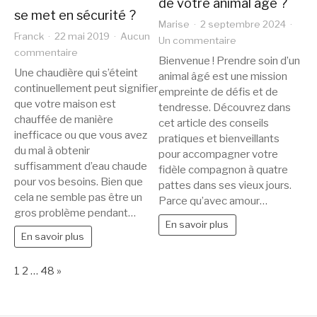
de votre animal âgé ?
se met en sécurité ?
Marise
2 septembre 2024
Franck
22 mai 2019
Aucun
sur
Un commentaire
sur
commentaire
Comment
Bienvenue ! Prendre soin d’un
Pourquoi
Une chaudière qui s’éteint
prendre
animal âgé est une mission
la
continuellement peut signifier
soin
empreinte de défis et de
chaudière
que votre maison est
de
tendresse. Découvrez dans
se
chauffée de manière
votre
cet article des conseils
met
inefficace ou que vous avez
animal
pratiques et bienveillants
en
du mal à obtenir
pour accompagner votre
âgé
suffisamment d’eau chaude
sécurité
fidèle compagnon à quatre
?
pour vos besoins. Bien que
?
pattes dans ses vieux jours.
cela ne semble pas être un
Parce qu’avec amour…
gros problème pendant…
En savoir plus
En savoir plus
Page:
Next
1
2
…
48
»