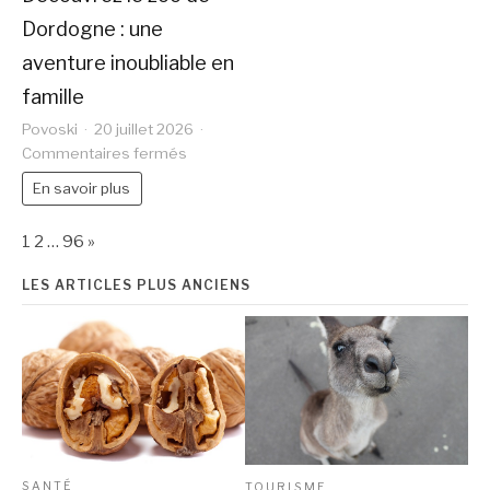
caché
Dordogne : une
aventure inoubliable en
famille
Povoski
20 juillet 2026
sur
Commentaires fermés
Découvrez
En savoir plus
le
zoo
Page:
Next
de
1
2
…
96
»
Dordogne
:
LES ARTICLES PLUS ANCIENS
une
aventure
inoubliable
en
famille
SANTÉ
TOURISME