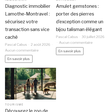
Diagnostic immobilier
Amulet gemstones :
Lamothe-Montravel :
porter des pierres
sécurisez votre
d’exception comme un
transaction sans vice
bijou talisman élégant
caché
Pascal Cabus
30 juillet 2026
sur
Aucun commentaire
Pascal Cabus
2 août 2026
Amulet
sur
Aucun commentaire
En savoir plus
gemstones
Diagnostic
En savoir plus
:
immobilier
porter
Lamothe-
des
Montravel
pierres
:
d’exception
sécurisez
comme
votre
un
transaction
bijou
sans
TOURISME
talisman
vice
Découvrez le zoo de
élégant