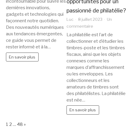
de
opportunités pour un
incontournable pour suivre les
l’actualité
dernières innovations,
passionné de philatélie?
récente
gadgets et technologies qui
Luc
8 juillet 2023
Un
façonnent notre quotidien.
hightech
sur
commentaire
Des nouveautés numériques
webzine
Comment
aux tendances émergentes,
La philatélie est l’art de
trouver
ce guide vous permet de
collectionner et d’étudier les
des
rester informé et à la…
timbres-poste et les timbres
opportunités
fiscaux, ainsi que les objets
En savoir plus
pour
connexes comme les
un
marques d’affranchissement
ou les enveloppes. Les
passionné
collectionneurs et les
de
amateurs de timbres sont
philatélie?
des philatélistes. La philatélie
est née…
En savoir plus
Page:
Next
1
2
…
48
»