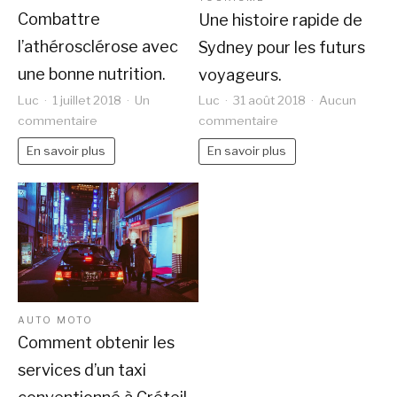
Combattre
Une histoire rapide de
l’athérosclérose avec
Sydney pour les futurs
une bonne nutrition.
voyageurs.
Luc
1 juillet 2018
Un
Luc
31 août 2018
Aucun
sur
sur
commentaire
commentaire
Combattre
Une
En savoir plus
En savoir plus
l’athérosclérose
histoire
avec
rapide
une
de
bonne
Sydney
nutrition.
pour
les
futurs
voyageurs.
AUTO MOTO
Comment obtenir les
services d’un taxi