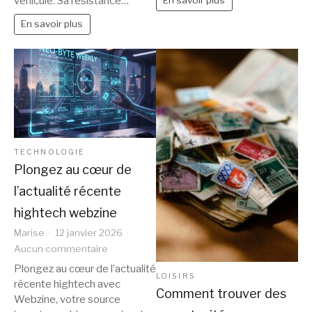
véhicule. Sa résistance…
En savoir plus
voiture
électrique
En savoir plus
TECHNOLOGIE
Plongez au cœur de
l’actualité récente
hightech webzine
Marise
12 janvier 2026
sur
Aucun commentaire
Plongez
Plongez au cœur de l’actualité
LOISIRS
au
récente hightech avec
Comment trouver des
cœur
Webzine, votre source