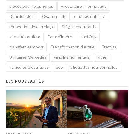
pièces pour téléphones
Prestataire Informatique
Quartier idéal
Qwanturank
remèdes naturels
rénovation de carrelage
Sièges chauffants
sécurité routière
Taux d’intérêt
taxi Orly
transfert aéroport
Transformation digitale
Traxxas
Utilitaires Mercedes
visibilité numérique
vitrier
véhicules électriques
zoo
étiquettes nutritionnelles
LES NOUVEAUTÉS
IMMOBILIER
ARTISANAT