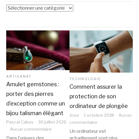
Catégories
ARTISANAT
TECHNOLOGIE
Amulet gemstones :
Comment assurer la
porter des pierres
protection de son
d’exception comme un
ordinateur de plongée
bijou talisman élégant
Jose
1 octobre 2018
Aucun
sur
Pascal Cabus
30 juillet 2026
commentaire
sur
Comment
Aucun commentaire
Un ordinateur est
Amulet
assurer
actuellement sont plus
Dans l’univers des