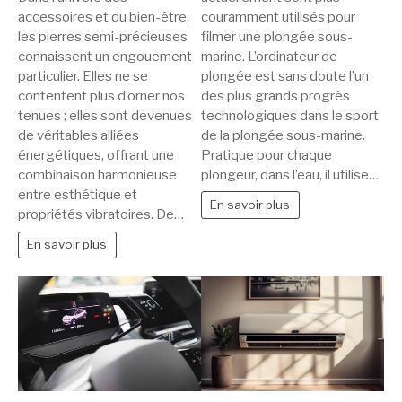
gemstones
la
couramment utilisés pour
accessoires et du bien-être,
:
protection
filmer une plongée sous-
les pierres semi-précieuses
porter
de
marine. L’ordinateur de
connaissent un engouement
des
son
plongée est sans doute l’un
particulier. Elles ne se
pierres
des plus grands progrès
ordinateur
contentent plus d’orner nos
technologiques dans le sport
tenues ; elles sont devenues
d’exception
de
de la plongée sous-marine.
de véritables alliées
comme
plongée
Pratique pour chaque
énergétiques, offrant une
un
plongeur, dans l’eau, il utilise…
combinaison harmonieuse
bijou
entre esthétique et
talisman
En savoir plus
propriétés vibratoires. De…
élégant
En savoir plus