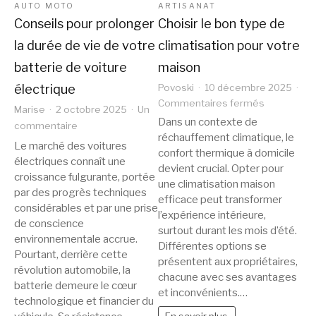
AUTO MOTO
ARTISANAT
Conseils pour prolonger
Choisir le bon type de
la durée de vie de votre
climatisation pour votre
batterie de voiture
maison
électrique
Povoski
10 décembre 2025
sur
Commentaires fermés
Marise
2 octobre 2025
Un
Choisir
Dans un contexte de
sur
commentaire
le
réchauffement climatique, le
Conseils
bon
Le marché des voitures
confort thermique à domicile
pour
type
électriques connaît une
devient crucial. Opter pour
de
prolonger
croissance fulgurante, portée
une climatisation maison
climatisati
la
par des progrès techniques
efficace peut transformer
pour
durée
considérables et par une prise
l’expérience intérieure,
votre
de
de conscience
maison
surtout durant les mois d’été.
environnementale accrue.
vie
Différentes options se
Pourtant, derrière cette
de
présentent aux propriétaires,
révolution automobile, la
votre
chacune avec ses avantages
batterie demeure le cœur
batterie
et inconvénients.…
technologique et financier du
de