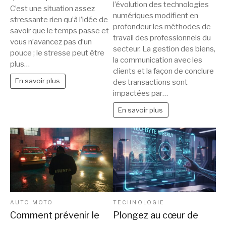
digitalisation
l’évolution des technologies
moto
C’est une situation assez
:
numériques modifient en
qui
stressante rien qu’à l’idée de
comment
profondeur les méthodes de
savoir que le temps passe et
vous
la
travail des professionnels du
vous n’avancez pas d’un
convient
secteur. La gestion des biens,
technologie
pouce ; le stresse peut être
la communication avec les
transforme
plus…
clients et la façon de conclure
le
En savoir plus
des transactions sont
secteur
impactées par…
En savoir plus
AUTO MOTO
TECHNOLOGIE
Comment prévenir le
Plongez au cœur de