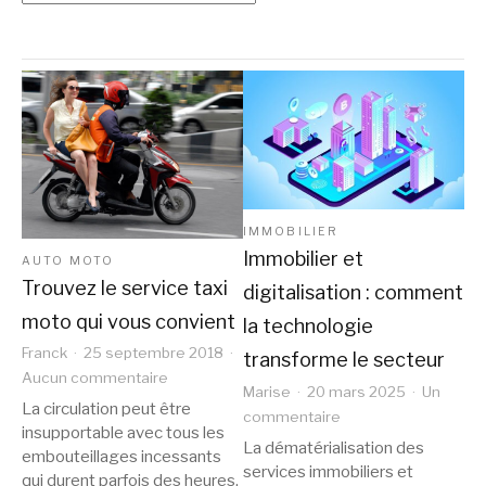
IMMOBILIER
Immobilier et
AUTO MOTO
Trouvez le service taxi
digitalisation : comment
moto qui vous convient
la technologie
Franck
25 septembre 2018
transforme le secteur
sur
Aucun commentaire
Marise
20 mars 2025
Un
Trouvez
La circulation peut être
sur
commentaire
le
insupportable avec tous les
Immobilier
La dématérialisation des
service
embouteillages incessants
et
services immobiliers et
taxi
qui durent parfois des heures.