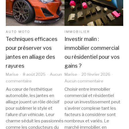
AUTO MOTO
IMMOBILIER
Techniques efficaces
Investir malin :
pour préserver vos
immobilier commercial
jantes en alliage des
ou résidentiel pour vos
rayures
gains ?
Marise
8 août 2025
Aucun
Marise
20 février 2026
sur
sur
commentaire
Aucun commentaire
Techniques
Investir
Au cœur de l’esthétique
Choisir entre immobilier
efficaces
malin
automobile, les jantes en
commercial et résidentiel
pour
:
alliage jouent un rôle décisif
pour un investissement peut
préserver
immobilier
pour sublimer le style et
s’avérer complexe tant les
vos
commercial
l’allure d’un véhicule. Leur
facteurs à considérer sont
jantes
ou
charme séduit les passionnés
nombreux et variés. Le
comme les conducteurs du
en
marché immobilier, en
résidentiel