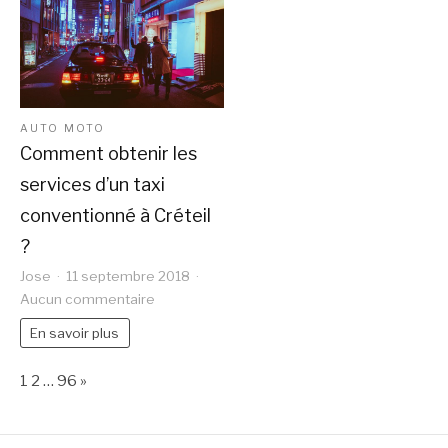
bonne
Sydney
nutrition.
pour
les
futurs
voyageurs.
AUTO MOTO
Comment obtenir les
services d’un taxi
conventionné à Créteil
?
Jose
11 septembre 2018
sur
Aucun commentaire
Comment
En savoir plus
obtenir
les
Page:
Next
1
2
…
96
»
services
d’un
taxi