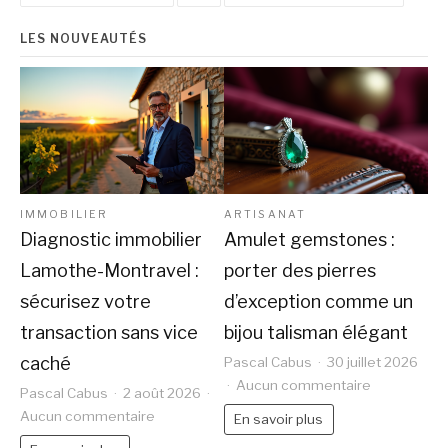
LES NOUVEAUTÉS
IMMOBILIER
ARTISANAT
Diagnostic immobilier
Amulet gemstones :
Lamothe-Montravel :
porter des pierres
sécurisez votre
d’exception comme un
transaction sans vice
bijou talisman élégant
caché
Pascal Cabus
30 juillet 2026
sur
Aucun commentaire
Pascal Cabus
2 août 2026
Amulet
sur
Aucun commentaire
En savoir plus
gemstones
Diagnostic