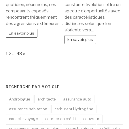
quotidien, néanmoins, ces
constante évolution, offre un
alliage
pour
composants exposés
spectre d’opportunités avec
des
vos
rencontrent fréquemment
des caractéristiques
rayures
gains
des agressions extérieures…
distinctes selon que l’on
?
s’oriente vers…
En savoir plus
En savoir plus
Page:
Next
1
2
…
48
»
RECHERCHE PAR MOT CLÉ
Andrologue
architecte
assurance auto
assurance habitation
carburant Hydrogène
conseils voyage
courtier en crédit
couvreur
crossovers incontournables
crseo belgique
crédit auto