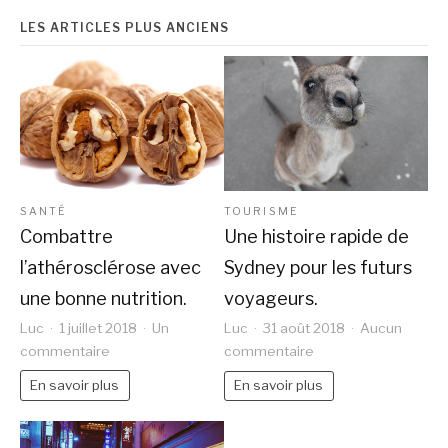
Dordogne
:
LES ARTICLES PLUS ANCIENS
une
aventure
inoubliable
en
famille
SANTÉ
TOURISME
Combattre
Une histoire rapide de
l’athérosclérose avec
Sydney pour les futurs
une bonne nutrition.
voyageurs.
Luc
1 juillet 2018
Un
Luc
31 août 2018
Aucun
sur
sur
commentaire
commentaire
Combattre
Une
En savoir plus
En savoir plus
l’athérosclérose
histoire
avec
rapide
une
de