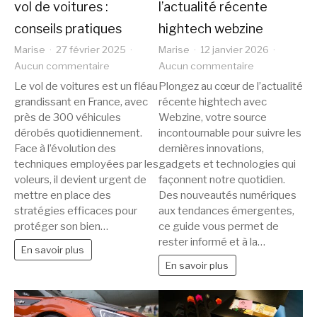
vol de voitures :
l’actualité récente
conseils pratiques
hightech webzine
Marise
27 février 2025
Marise
12 janvier 2026
sur
sur
Aucun commentaire
Aucun commentaire
Comment
Plongez
Le vol de voitures est un fléau
Plongez au cœur de l’actualité
prévenir
au
grandissant en France, avec
récente hightech avec
le
cœur
près de 300 véhicules
Webzine, votre source
vol
de
dérobés quotidiennement.
incontournable pour suivre les
de
l’actualité
Face à l’évolution des
dernières innovations,
voitures
récente
techniques employées par les
gadgets et technologies qui
voleurs, il devient urgent de
:
façonnent notre quotidien.
hightech
mettre en place des
Des nouveautés numériques
conseils
webzine
stratégies efficaces pour
aux tendances émergentes,
pratiques
protéger son bien…
ce guide vous permet de
rester informé et à la…
En savoir plus
En savoir plus