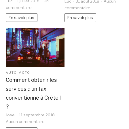
Luc
1 juillet 2018
Un
Luc
31 août 2018
Aucun
sur
sur
commentaire
commentaire
Combattre
Une
En savoir plus
En savoir plus
l’athérosclérose
histoire
avec
rapide
une
de
bonne
Sydney
nutrition.
pour
les
futurs
voyageurs.
AUTO MOTO
Comment obtenir les
services d’un taxi
conventionné à Créteil
?
Jose
11 septembre 2018
sur
Aucun commentaire
Comment