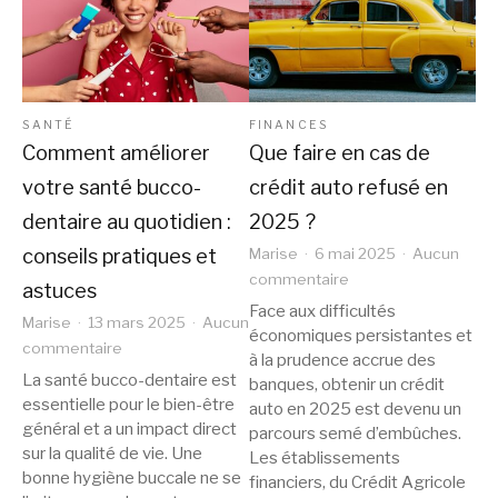
SANTÉ
FINANCES
Comment améliorer
Que faire en cas de
votre santé bucco-
crédit auto refusé en
dentaire au quotidien :
2025 ?
conseils pratiques et
Marise
6 mai 2025
Aucun
sur
commentaire
astuces
Que
Face aux difficultés
Marise
13 mars 2025
Aucun
faire
économiques persistantes et
sur
commentaire
en
à la prudence accrue des
Comment
La santé bucco-dentaire est
cas
banques, obtenir un crédit
améliorer
essentielle pour le bien-être
de
auto en 2025 est devenu un
votre
général et a un impact direct
crédit
parcours semé d’embûches.
santé
sur la qualité de vie. Une
Les établissements
auto
bucco-
bonne hygiène buccale ne se
financiers, du Crédit Agricole
refusé