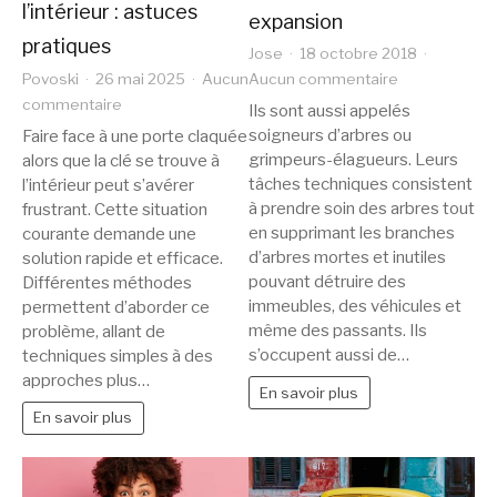
l’intérieur : astuces
expansion
pratiques
Jose
18 octobre 2018
sur
Povoski
26 mai 2025
Aucun
Aucun commentaire
sur
Les
commentaire
Ils sont aussi appelés
Ouvrir
élagueurs,
soigneurs d’arbres ou
Faire face à une porte claquée
une
un
grimpeurs-élagueurs. Leurs
alors que la clé se trouve à
porte
métier
tâches techniques consistent
l’intérieur peut s’avérer
claquée
en
à prendre soin des arbres tout
frustrant. Cette situation
avec
pleine
en supprimant les branches
courante demande une
la
d’arbres mortes et inutiles
expansion
solution rapide et efficace.
pouvant détruire des
Différentes méthodes
clé
immeubles, des véhicules et
permettent d’aborder ce
à
même des passants. Ils
problème, allant de
l’intérieur
s’occupent aussi de…
techniques simples à des
:
approches plus…
astuces
En savoir plus
pratiques
En savoir plus