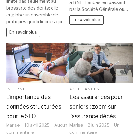
dentaire
limite pas seulement au
à BNP Paribas, en passant
en
brossage des dents; elle
au
par la Société Générale ou…
2025
englobe un ensemble de
quotidien
?
En savoir plus
pratiques quotidiennes qui…
:
conseils
En savoir plus
pratiques
et
astuces
INTERNET
ASSURANCES
L’importance des
Les assurances pour
données structurées
seniors : zoom sur
pour le SEO
l’assurance décès
Marise
10 avril 2025
Aucun
Marise
2 juin 2025
Un
sur
sur
commentaire
commentaire