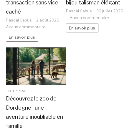
transaction sans vice
bijou talisman élégant
caché
Pascal Cabus
30 juillet 2026
sur
Aucun commentaire
Pascal Cabus
2 août 2026
Amulet
sur
Aucun commentaire
En savoir plus
gemstones
Diagnostic
En savoir plus
:
immobilier
porter
Lamothe-
des
Montravel
pierres
:
d’exception
sécurisez
comme
votre
un
transaction
bijou
sans
TOURISME
talisman
vice
Découvrez le zoo de
élégant
caché
Dordogne : une
aventure inoubliable en
famille