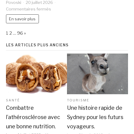
Povoski
20 juillet 2026
sur
Commentaires fermés
Découvrez
En savoir plus
le
zoo
Page:
Next
de
1
2
…
96
»
Dordogne
:
LES ARTICLES PLUS ANCIENS
une
aventure
inoubliable
en
famille
SANTÉ
TOURISME
Combattre
Une histoire rapide de
l’athérosclérose avec
Sydney pour les futurs
une bonne nutrition.
voyageurs.