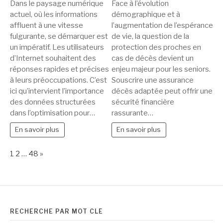
L’importance
Les
Dans le paysage numérique
Face à l’évolution
des
assurances
actuel, où les informations
démographique et à
données
pour
affluent à une vitesse
l’augmentation de l’espérance
structurées
seniors
fulgurante, se démarquer est
de vie, la question de la
pour
:
un impératif. Les utilisateurs
protection des proches en
le
zoom
d’Internet souhaitent des
cas de décès devient un
réponses rapides et précises
SEO
enjeu majeur pour les seniors.
sur
à leurs préoccupations. C’est
Souscrire une assurance
l’assurance
ici qu’intervient l’importance
décès adaptée peut offrir une
décès
des données structurées
sécurité financière
dans l’optimisation pour…
rassurante…
En savoir plus
En savoir plus
Page:
Next
1
2
…
48
»
RECHERCHE PAR MOT CLÉ