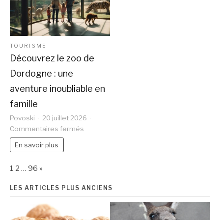
d’exception
sécurisez
comme
votre
un
transaction
bijou
sans
TOURISME
talisman
vice
Découvrez le zoo de
élégant
caché
Dordogne : une
aventure inoubliable en
famille
Povoski
20 juillet 2026
sur
Commentaires fermés
Découvrez
En savoir plus
le
zoo
Page:
Next
de
1
2
…
96
»
Dordogne
:
LES ARTICLES PLUS ANCIENS
une
aventure
inoubliable