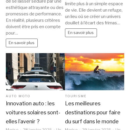
choisir
de se laisser séduire par une
intérieur
limite plus à un simple espace
une
esthétique attrayante ou des
en
de vie. Elle devient un refuge,
promesses de performance.
nouvelle
un
un lieu où se créer un univers
En réalité, plusieurs critères
voiture
douillet à l’écart des frimas…
cocon
doivent être pris en compte
chaleureux
En savoir plus
pour…
pour
l’hiver
En savoir plus
?
AUTO MOTO
TOURISME
Innovation auto : les
Les meilleures
voitures solaires sont-
destinations pour faire
elles l’avenir ?
du surf dans le monde
Marise
28 janvier 2025
Un
Marise
29 janvier 2025
Un