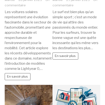
sur
sur
commentaire
commentaire
Innovation
Les
Les voitures solaires
Le surf est bien plus qu’un
auto
meilleures
représentent une évolution
simple sport ; c’est un mode
:
destinations
fascinante dans le secteur de
de vie qui attire des
les
pour
l’automobile, promettant une
passionnés du monde entier.
voitures
faire
approche durable et
Pour les surfeurs, trouver la
solaires
du
respectueuse de
bonne vague est une quête
l’environnement pour la
sont-
incessante qui les mène vers
surf
mobilité. Cet article explore
les destinations les plus…
elles
dans
les récents développements
l’avenir
le
En savoir plus
dans ce domaine, notamment
?
monde
l’introduction de modèles
comme la Lightyear 0,…
En savoir plus