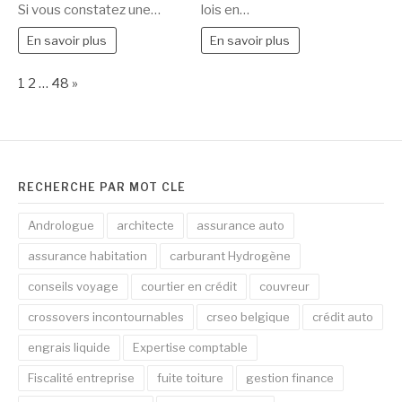
Si vous constatez une…
lois en…
experts
colocation
interviennent
En savoir plus
En savoir plus
immédiatement
Page:
Next
1
2
…
48
»
RECHERCHE PAR MOT CLÉ
Andrologue
architecte
assurance auto
assurance habitation
carburant Hydrogène
conseils voyage
courtier en crédit
couvreur
crossovers incontournables
crseo belgique
crédit auto
engrais liquide
Expertise comptable
Fiscalité entreprise
fuite toiture
gestion finance