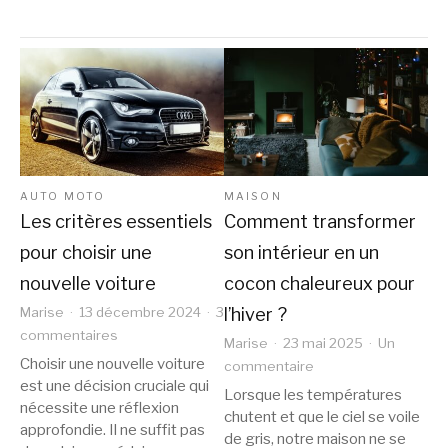
AUTO MOTO
MAISON
Les critères essentiels
Comment transformer
pour choisir une
son intérieur en un
nouvelle voiture
cocon chaleureux pour
l’hiver ?
Marise
13 décembre 2024
3
sur
commentaires
Marise
23 mai 2025
Un
Les
Choisir une nouvelle voiture
sur
commentaire
critères
est une décision cruciale qui
Comment
Lorsque les températures
essentiels
nécessite une réflexion
transformer
chutent et que le ciel se voile
pour
approfondie. Il ne suffit pas
son
de gris, notre maison ne se