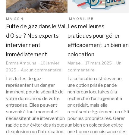
MAISON
IMMOBILIER
Fuite de gaz dans le Val-
Les meilleures
d’Oise ? Nos experts
pratiques pour gérer
interviennent
efficacement un bien en
immédiatement
colocation
Emma Amouna
10 janvier
Marise
17 mars 2025
Un
sur
sur
2025
Aucun commentaire
commentaire
Fuite
Les
Les fuites de gaz
La colocation est devenue
de
meilleures
représentent un danger
une option prisée par de
gaz
pratiques
imminent pour la sécurité de
nombreux locataires à la
dans
pour
votre domicile ou de votre
recherche d’un logement à
le
gérer
entreprise. Elles peuvent
prix réduit, mais elle
Val-
efficacement
survenir à tout moment et
représente également un défi
nécessitent une intervention
d’Oise
pour les propriétaires. Gérer
un
rapide pour éviter des risques
un bien en colocation exige
?
bien
d’explosion ou d’intoxication.
une bonne connaissance des
Nos
en