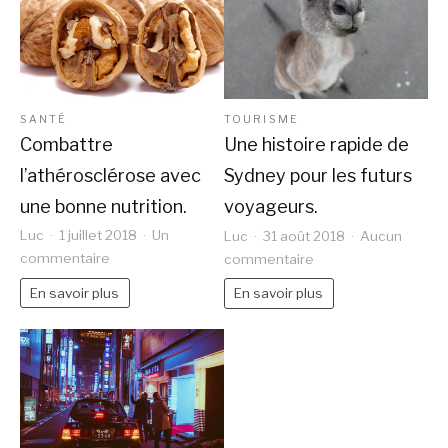
en
famille
SANTÉ
TOURISME
Combattre
Une histoire rapide de
l’athérosclérose avec
Sydney pour les futurs
une bonne nutrition.
voyageurs.
Luc
1 juillet 2018
Un
Luc
31 août 2018
Aucun
sur
sur
commentaire
commentaire
Combattre
Une
En savoir plus
En savoir plus
l’athérosclérose
histoire
avec
rapide
une
de
bonne
Sydney
nutrition.
pour
les
futurs