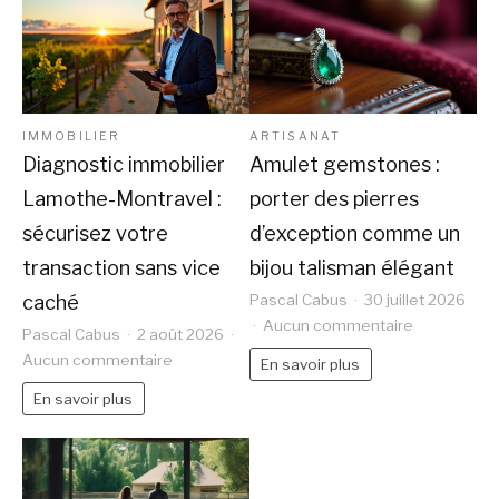
IMMOBILIER
ARTISANAT
Diagnostic immobilier
Amulet gemstones :
Lamothe-Montravel :
porter des pierres
sécurisez votre
d’exception comme un
transaction sans vice
bijou talisman élégant
caché
Pascal Cabus
30 juillet 2026
sur
Aucun commentaire
Pascal Cabus
2 août 2026
Amulet
sur
Aucun commentaire
En savoir plus
gemstones
Diagnostic
En savoir plus
:
immobilier
porter
Lamothe-
des
Montravel
pierres
: