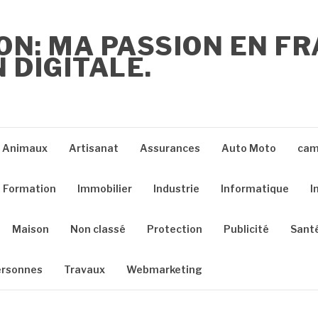
ON: MA PASSION EN F
 DIGITALE.
Animaux
Artisanat
Assurances
Auto Moto
cam
Formation
Immobilier
Industrie
Informatique
I
Maison
Non classé
Protection
Publicité
Sant
ersonnes
Travaux
Webmarketing