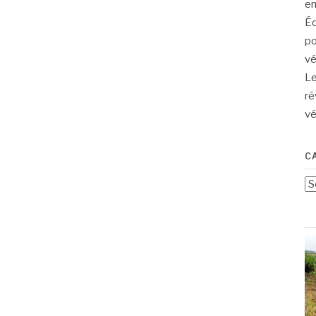
en
Éc
po
vé
Le
ré
vé
C
Ca