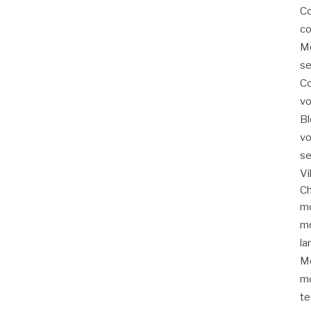
Co
co
Mo
se
Co
vo
Bl
vo
se
Vi
Ch
mo
mo
la
Mé
mo
te