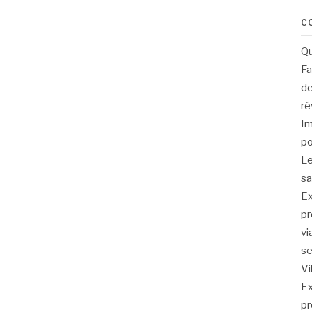
C
Qu
Fa
de
ré
Im
po
Le
sa
Ex
pr
vi
se
Vi
Ex
pr