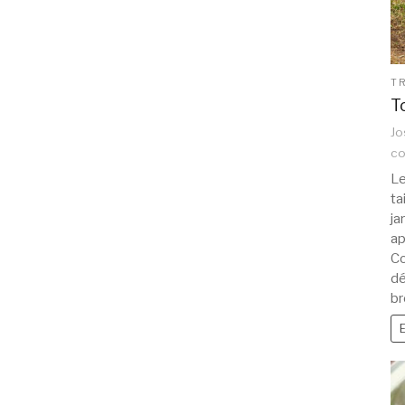
T
T
Jo
c
Le
ta
ja
ap
Co
dé
br