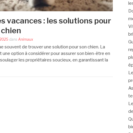
le
Do
s vacances : les solutions pour
me
Vi
 chien
br
 2025
dans
Animaux
Gu
ue souvent de trouver une solution pour son chien. La
re
t une option à considérer pour assurer son bien-être en
pl
soulager les propriétaires soucieux, en garantissant la
ép
Le
pr
As
te
Le
de
Qu
bi