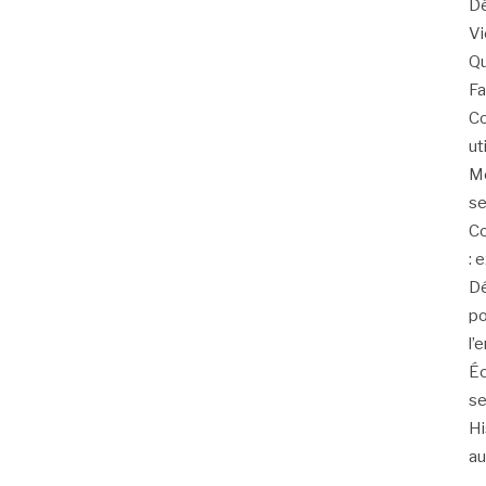
Dé
V
Qu
Fa
Co
ut
Mo
se
Co
: 
Dé
po
l’
Éc
se
Hi
au