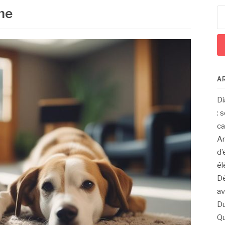
ne
Re
A
Di
: 
c
Am
d’
él
Dé
av
Du
Qu