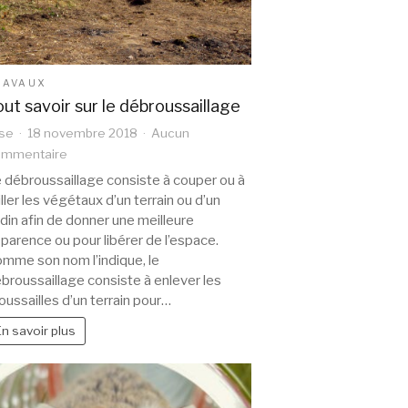
RAVAUX
out savoir sur le débroussaillage
se
18 novembre 2018
Aucun
sur
ommentaire
Tout
 débroussaillage consiste à couper ou à
savoir
iller les végétaux d’un terrain ou d’un
sur
rdin afin de donner une meilleure
le
parence ou pour libérer de l’espace.
débroussaillage
mme son nom l’indique, le
broussaillage consiste à enlever les
oussailles d’un terrain pour…
En savoir plus