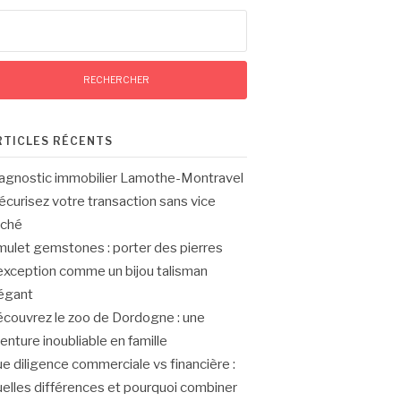
chercher :
RTICLES RÉCENTS
agnostic immobilier Lamothe-Montravel
sécurisez votre transaction sans vice
aché
ulet gemstones : porter des pierres
exception comme un bijou talisman
égant
couvrez le zoo de Dordogne : une
enture inoubliable en famille
e diligence commerciale vs financière :
elles différences et pourquoi combiner