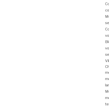
Co
co
Mo
se
Co
vo
Bl
vo
se
Vi
Ch
mo
mo
la
Mé
mo
te