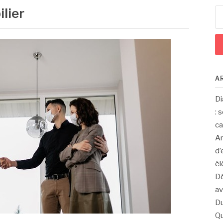
lier
Re
A
Di
: 
c
Am
d’
él
Dé
av
Du
Qu