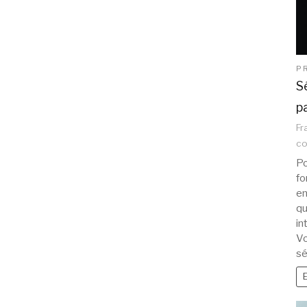
P
S
p
Fr
c
Po
fo
en
qu
in
Vo
sé