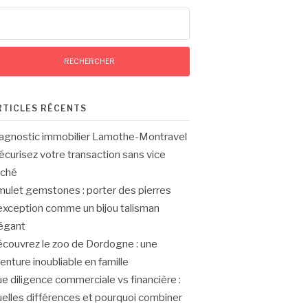
chercher :
RTICLES RÉCENTS
agnostic immobilier Lamothe-Montravel
sécurisez votre transaction sans vice
aché
ulet gemstones : porter des pierres
exception comme un bijou talisman
égant
couvrez le zoo de Dordogne : une
enture inoubliable en famille
e diligence commerciale vs financière :
elles différences et pourquoi combiner