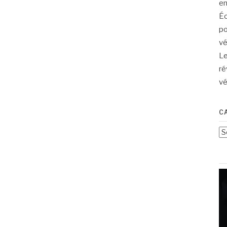
en
Éc
po
vé
Le
ré
vé
C
Ca