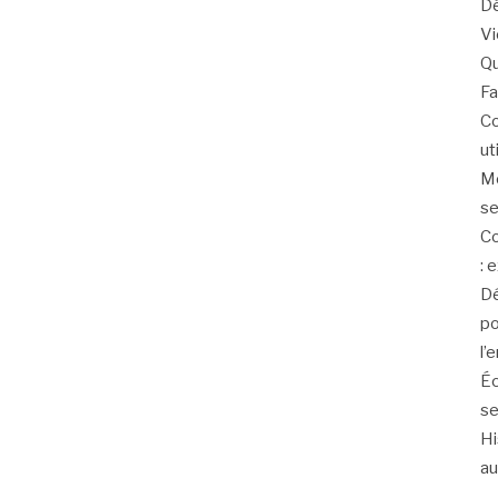
Dé
V
Qu
Fa
Co
ut
Mo
se
Co
: 
Dé
po
l’
Éc
se
Hi
au