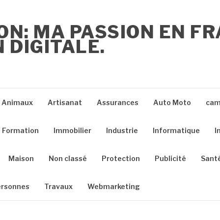
ON: MA PASSION EN F
 DIGITALE.
Animaux
Artisanat
Assurances
Auto Moto
cam
Formation
Immobilier
Industrie
Informatique
I
Maison
Non classé
Protection
Publicité
Sant
ersonnes
Travaux
Webmarketing