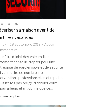
ROTECTION
écuriser sa maison avant de
artir en vacances
anck
28 septembre 2018
Aucun
sur
ommentaire
Sécuriser
ur être à l’abri des voleurs, il est
sa
rtement conseillé d’opter pour une
maison
treprise de gardiennage et de sécurité
avant
i vous offre de nombreuses
de
terventions professionnelles et rapides.
partir
us n’êtes pas obligé d’annuler votre
jour ailleurs étant donné que ce…
en
vacances
En savoir plus