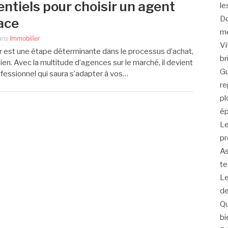
entiels pour choisir un agent
le
Do
ace
me
ans
Immobilier
Vi
r est une étape déterminante dans le processus d’achat,
br
ien. Avec la multitude d’agences sur le marché, il devient
Gu
rofessionnel qui saura s’adapter à vos…
re
pl
ép
Le
pr
As
te
Le
de
Qu
bi