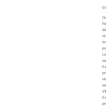
C
Qu
Fa
de
ré
Im
po
Le
sa
Ex
pr
vi
se
Vi
Ex
pr